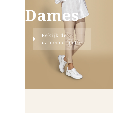
Dames
Bekijk de
damescollectie