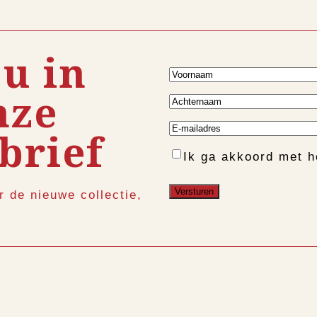
 u in
Voornaam
nze
Achternaam
E-
brief
mailadres
Instemming
Ik ga akkoord met 
r de nieuwe collectie,