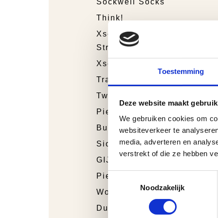
Sockwell Socks
Think!
Xsensible
Stretchwalker
Xsensible
Toestemming
Trackstyle
Twins
Deze website maakt gebruik
Piedro Sport
We gebruiken cookies om cont
Bunnies Junior
websiteverkeer te analyseren
media, adverteren en analys
Sioux
verstrekt of die ze hebben v
GIJS
Toestemmingsselectie
Piedro
Noodzakelijk
Wolky
Durea