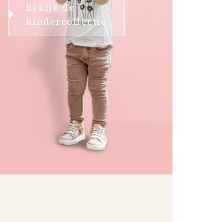
Bekijk de
kindercollectie