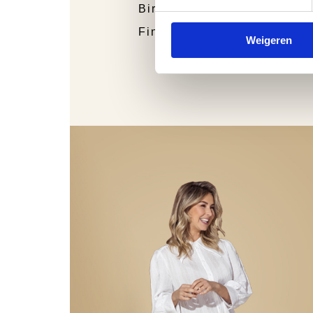
Birkenstock
Finn Comfort
Weigeren