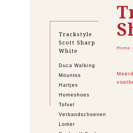
T
S
Trackstyle
Scott Sharp
Home
White
Duca Walking
Meerd
Mountos
voetb
Hartjes
Homeshoes
Tofvel
Verbandschoenen
Lomer