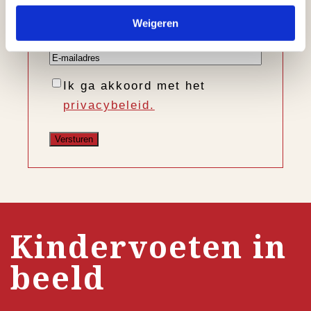
Voornaam
Weigeren
Achternaam
E-
mailadres
Instemming
Ik ga akkoord met het
privacybeleid.
Kindervoeten in
beeld