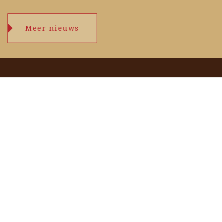
Meer nieuws
Openingstijden
maandag
09.00 – 17.30 uur
dinsdag
09.00 – 17.30 uur
woensdag
09.00 – 17.30 uur
donderdag
09.00 – 17.30 uur
vrijdag
09.00 – 17.30 uur
zaterdag
09.00 – 17.00 uur