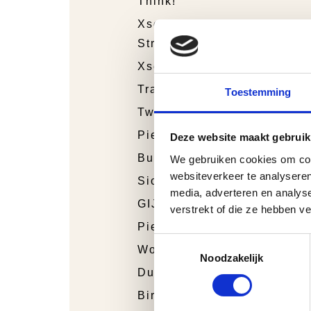
Think!
Xsensible
Stretchwalker
Xsensible
Trackstyle
Toestemming
Twins
Piedro Sport
Deze website maakt gebruik
Bunnies Junior
We gebruiken cookies om cont
websiteverkeer te analyseren
Sioux
media, adverteren en analys
GIJS
verstrekt of die ze hebben v
Piedro
Toestemmingsselectie
Wolky
Noodzakelijk
Durea
Birkenstock