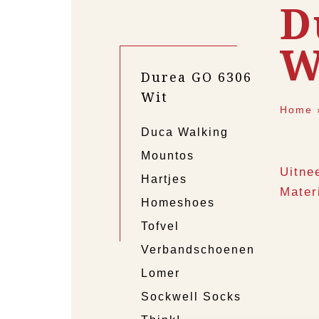
D
W
Durea GO 6306
Wit
Home
Duca Walking
Mountos
Uitne
Hartjes
Materi
Homeshoes
Tofvel
Verbandschoenen
Lomer
Sockwell Socks