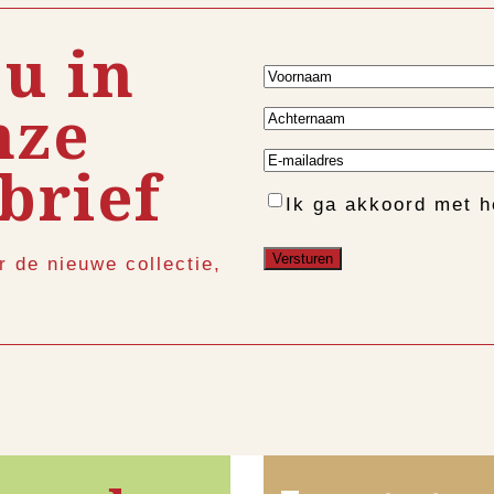
 u in
Voornaam
nze
Achternaam
E-
brief
mailadres
Instemming
Ik ga akkoord met 
r de nieuwe collectie,