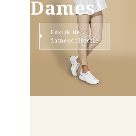
Dames
Bekijk de
damescollectie