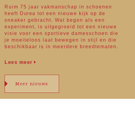
Ruim 75 jaar vakmanschap in schoenen
heeft
Durea
tot een nieuwe kijk op de
sneaker gebracht. Wat begon als een
experiment, is uitgegroeid tot een nieuwe
visie voor een sportieve damesschoen die
je moeiteloos laat bewegen in stijl en die
beschikbaar is in meerdere breedtematen.
Lees meer
Meer nieuws
Openingstijden