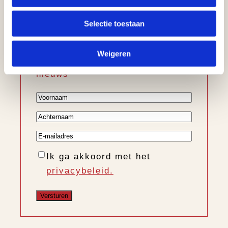
Schrijf u in voor
onze nieuwsbrief
Selectie toestaan
Ontvang informatie over de
Weigeren
nieuwe collectie, trends en
nieuws
Voornaam
Achternaam
E-
mailadres
Instemming
Ik ga akkoord met het
privacybeleid.