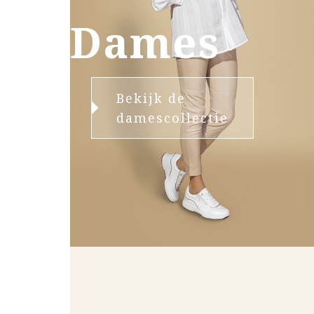
Dames
Bekijk de
damescollectie