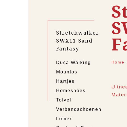
S
S
Stretchwalker
F
SWX11 Sand
Fantasy
Home
Duca Walking
Mountos
Hartjes
Uitne
Homeshoes
Mater
Tofvel
Verbandschoenen
Lomer