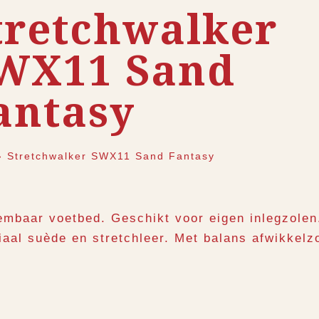
tretchwalker
WX11 Sand
antasy
›
Stretchwalker SWX11 Sand Fantasy
embaar voetbed. Geschikt voor eigen inlegzolen
iaal suède en stretchleer. Met balans afwikkelz