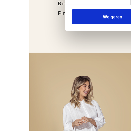
Birkenstock
Finn Comfort
Weigeren