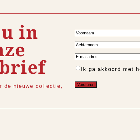
 u in
Voornaam
nze
Achternaam
E-
brief
mailadres
Instemming
Ik ga akkoord met 
r de nieuwe collectie,