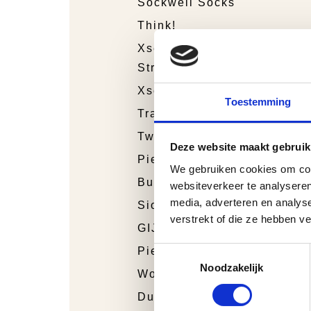
Sockwell Socks
Think!
Xsensible
Stretchwalker
Xsensible
Toestemming
Trackstyle
Twins
Deze website maakt gebruik
Piedro Sport
We gebruiken cookies om cont
Bunnies Junior
websiteverkeer te analyseren
media, adverteren en analys
Sioux
verstrekt of die ze hebben v
GIJS
Toestemmingsselectie
Piedro
Noodzakelijk
Wolky
Durea