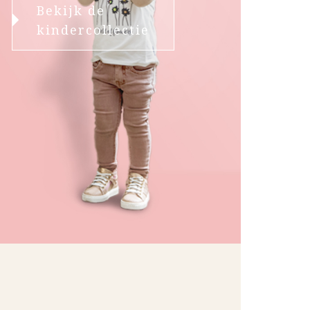
Bekijk de
kindercollectie