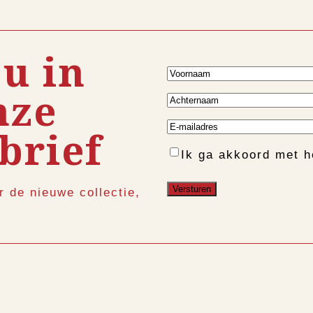
 u in
Voornaam
nze
Achternaam
E-
brief
mailadres
Instemming
Ik ga akkoord met 
r de nieuwe collectie,