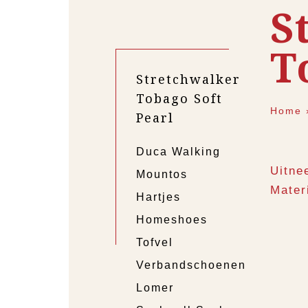
S
T
Stretchwalker
Tobago Soft
Home
Pearl
Duca Walking
Uitne
Mountos
Mater
Hartjes
Homeshoes
Tofvel
Verbandschoenen
Lomer