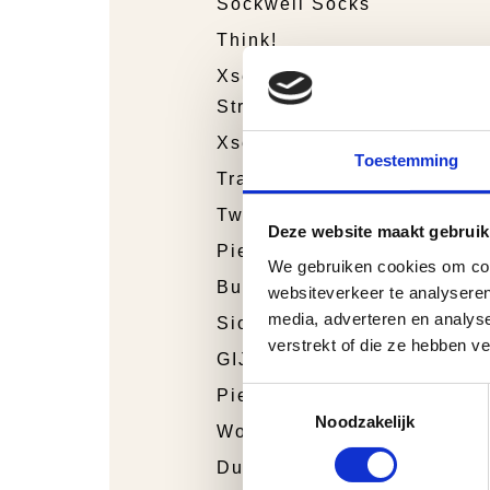
Sockwell Socks
Think!
Xsensible
Stretchwalker
Xsensible
Toestemming
Trackstyle
Twins
Deze website maakt gebruik
Piedro Sport
We gebruiken cookies om cont
Bunnies Junior
websiteverkeer te analyseren
media, adverteren en analys
Sioux
verstrekt of die ze hebben v
GIJS
Toestemmingsselectie
Piedro
Noodzakelijk
Wolky
Durea