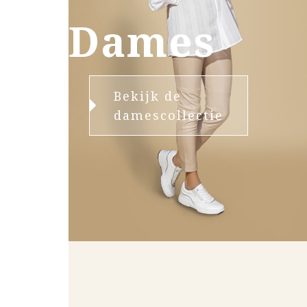
Dames
Bekijk de
damescollectie