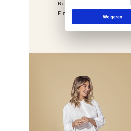
Birkenstock
Finn Comfort
Weigeren