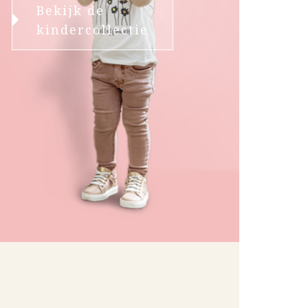
Bekijk de
kindercollectie